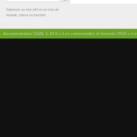
Saisissez un mot clef ou un nom de
module, classe ou fonction.
documentation GDAL 1.10.0
»
Les commandes et formats OGR
»
Le