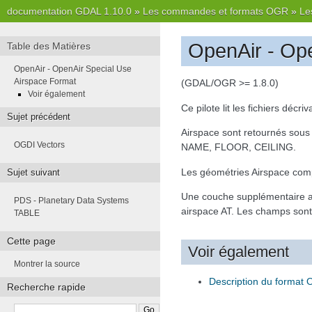
documentation GDAL 1.10.0
»
Les commandes et formats OGR
»
Le
OpenAir - Op
Table des Matières
OpenAir - OpenAir Special Use
Airspace Format
(GDAL/OGR >= 1.8.0)
Voir également
Ce pilote lit les fichiers décri
Sujet précédent
Airspace sont retournés sous
OGDI Vectors
NAME, FLOOR, CEILING.
Les géométries Airspace compo
Sujet suivant
Une couche supplémentaire app
PDS - Planetary Data Systems
airspace AT. Les champs sont
TABLE
Cette page
Voir également
Montrer la source
Description du format 
Recherche rapide