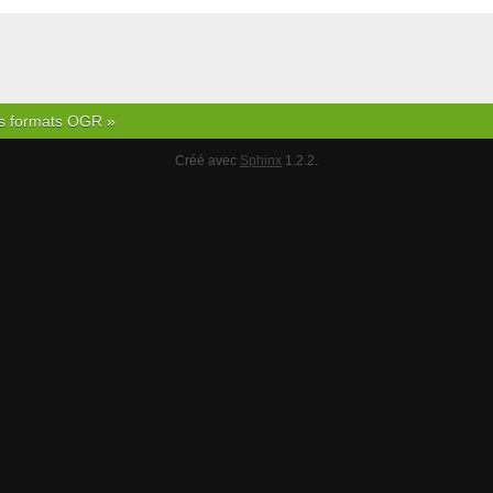
s formats OGR
»
Créé avec
Sphinx
1.2.2.