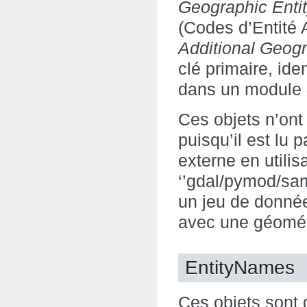
Geographic Enti
(Codes d’Entité
Additional Geog
clé primaire, id
dans un module
Ces objets n’on
puisqu’il est lu p
externe en utilis
‘’gdal/pymod/samp
un jeu de donné
avec une géomét
EntityNames
Ces objets sont 