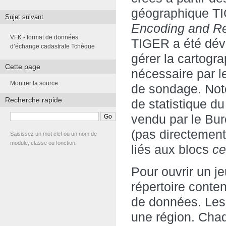
géographique T
Sujet suivant
Encoding and Re
VFK - format de données
TIGER a été dé
d’échange cadastrale Tchèque
gérer la cartogra
Cette page
nécessaire par 
Montrer la source
de sondage. Note
Recherche rapide
de statistique 
vendu par le Bu
(pas directement
Saisissez un mot clef ou un nom de
module, classe ou fonction.
liés aux blocs
ce
Pour ouvrir un j
répertoire conte
de données. Les 
une région. Chaq