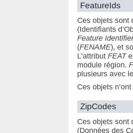
FeatureIds
Ces objets sont 
(Identifiants d’
Feature Identifie
(
FENAME
), et s
L’attribut
FEAT
es
module région.
F
plusieurs avec l
Ces objets n’ont
ZipCodes
Ces objets sont 
(Données des Co