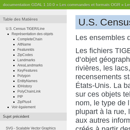
documentation GDAL 1.10.0
»
Les commandes et formats OGR
»
Le
U.S. Censu
Table des Matières
U.S. Census TIGER/Line
Représentation des objets
Les ensembles de
CompleteChain
AltName
Les fichiers TI
FeatureIds
ZipCodes
d’objet géographi
Landmarks
AreaLandmarks
rivières, les lacs
KeyFeatures
recensements sta
Polygon
EntityNames
États-Unis. La b
IDHistory
PolyChainLink
sur ces objets te
PIP
nom, le type de l
ZipPlus4
Voir également
plupart à la rue,
Sujet précédent
aux autres infor
créés à partir d
SVG - Scalable Vector Graphics