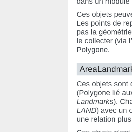
dans un module 
Ces objets peuve
Les points de re
pas la géométrie
le collecter (via 
Polygone.
AreaLandmar
Ces objets sont 
(Polygone lié a
Landmarks
). Ch
LAND
) avec un 
une relation plu