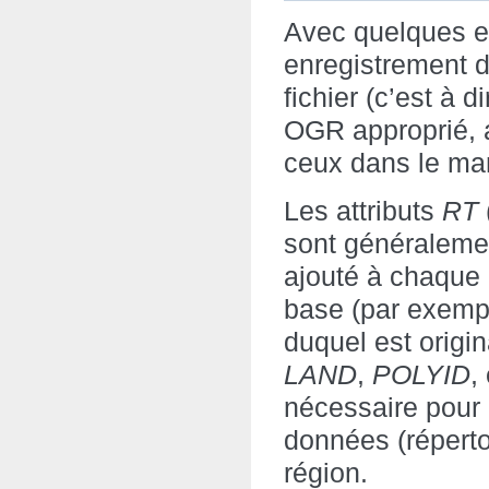
Avec quelques ex
enregistrement 
fichier (c’est à d
OGR approprié, 
ceux dans le ma
Les attributs
RT
sont généralemen
ajouté à chaque o
base (par exem
duquel est origin
LAND
,
POLYID
,
nécessaire pour 
données (réperto
région.