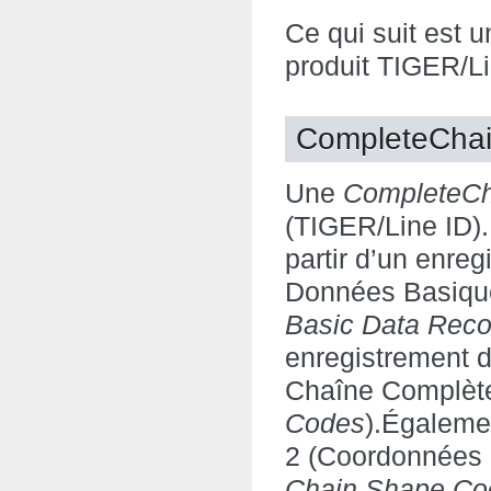
Ce qui suit est un
produit TIGER/Li
CompleteCha
Une
CompleteCh
(TIGER/Line ID).
partir d’un enre
Données Basiqu
Basic Data Reco
enregistrement 
Chaîne Complèt
Codes
).Égaleme
2 (Coordonnées
Chain Shape Co