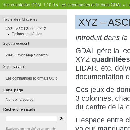
documentation GDAL 1.10.0
»
Les commandes et formats GDAL
»
L
XYZ – ASCI
Table des Matières
XYZ – ASCII Gridded XYZ
Options de création
Introduit dans la
Sujet précédent
GDAL gère la lec
WMS – Web Map Services
XYZ
quadrillées
LIDAR, etc. doiv
Sujet suivant
documentation 
Les commandes et formats OGR
Ces jeux de donn
Cette page
3 colonnes, chaq
Montrer la source
du centre de la c
Recherche rapide
L’espace entre c
valeur manquant
Saisissez un mot clef ou un nom de