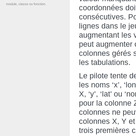
module, classe ou fonction.
coordonnées doiv
consécutives. P
lignes dans le j
augmentant les 
peut augmenter 
colonnes gérés so
les tabulations.
Le pilote tente d
les noms ‘x’, ‘lo
X, ‘y’, ‘lat’ ou ‘n
pour la colonne 
colonnes ne peuve
colonnes X, Y et
trois premières 