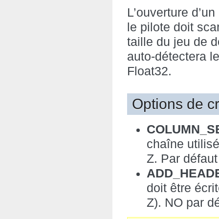
L’ouverture d’un
le pilote doit sc
taille du jeu de 
auto-détectera l
Float32.
Options de c
COLUMN_SE
chaîne utilis
Z. Par défau
ADD_HEADE
doit être écr
Z). NO par d