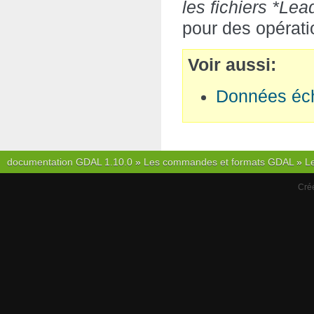
les fichiers *Lea
pour des opérati
Voir aussi
Données éc
documentation GDAL 1.10.0
»
Les commandes et formats GDAL
»
L
Cré