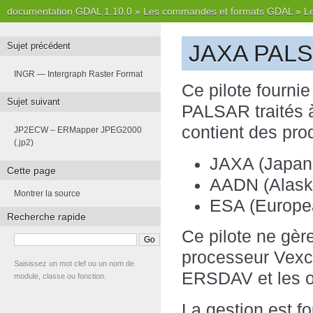
documentation GDAL 1.10.0
»
Les commandes et formats GDAL
»
L
JAXA PALS
Sujet précédent
INGR — Intergraph Raster Format
Ce pilote fourni
Sujet suivant
PALSAR traités 
contient des pro
JP2ECW – ERMapper JPEG2000
(.jp2)
JAXA (Japan
Cette page
AADN (Alaska 
Montrer la source
ESA (Europe
Recherche rapide
Ce pilote ne gère
processeur Vexcel
Saisissez un mot clef ou un nom de
ERSDAV et les or
module, classe ou fonction.
La gestion est fo